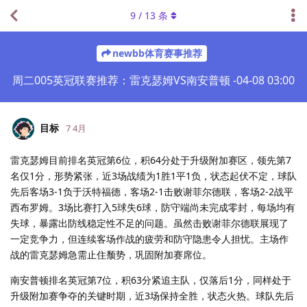
9
/
13
条
newbb体育赛事推荐
周二005英冠联赛推荐：雷克瑟姆VS南安普顿 -04-08 03:00
目标
7 4月
雷克瑟姆目前排名英冠第6位，积64分处于升级附加赛区，领先第7
名仅1分，形势紧张，近3场战绩为1胜1平1负，状态起伏不定，球队
先后客场3-1负于沃特福德，客场2-1击败谢菲尔德联，客场2-2战平
西布罗姆。3场比赛打入5球失6球，防守端尚未完成零封，每场均有
失球，暴露出防线稳定性不足的问题。虽然击败谢菲尔德联展现了
一定竞争力，但连续客场作战的疲劳和防守隐患令人担忧。主场作
战的雷克瑟姆急需止住颓势，巩固附加赛席位。
南安普顿排名英冠第7位，积63分紧追主队，仅落后1分，同样处于
升级附加赛争夺的关键时期，近3场保持全胜，状态火热。球队先后