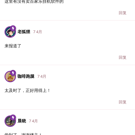
这里有没有卖百家乐挂机软件的
回复
老狐狸
7 4月
来报道了
回复
咖啡跑腿
7 4月
太及时了，正好用得上！
回复
晨晓
7 4月
学到了，谢谢楼主！