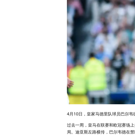
4月10日，皇家马德里队球员巴尔韦
过去一周，皇马在联赛和欧冠赛场上
局。迪亚斯左路横传，巴尔韦德在禁