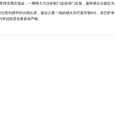
带球至禁区弧处，一脚势大力沉的射门直挂球门右角，最终将比分锁定为1
70分暂列西甲积分榜次席，落后少赛一场的领头羊巴塞罗那6分。若巴萨
”的争冠前景也将更加严峻。