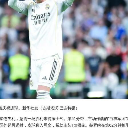
德庆祝进球。新华社发（古斯塔沃·巴连特摄）
接连失利，急需一场胜利来提振士气。第51分钟，主场作战的“白衣军团”
区外起脚远射，皮球直入网窝，帮助主队1:0领先。赫罗纳在第62分钟扳