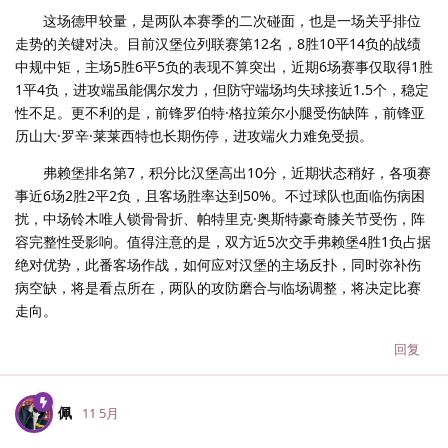
这场德甲较量，是两队本赛季的二次碰面，也是一场关乎排位
走势的关键对决。目前汉堡位列联赛第12名，8胜10平14负的战绩
中规中矩，主场5胜6平5负的表现不算突出，近期6场赛事仅取得1胜
1平4负，进攻端虽能偶尔发力，但防守端场均失球接近1.5个，稳定
性不足。更不利的是，前锋罗伯特·格拉策尔小腿受伤缺阵，前锋亚
历山大·罗辛·莱莱西特也长期伤停，进攻端火力难免受损。
弗赖堡排名第7，积分比汉堡高出10分，近期状态稍好，各项赛
事近6场2胜2平2负，且客场胜率达到50%。不过球队也面临伤病困
扰，中场铃木唯人锁骨骨折、帕特里克·奥斯特豪奇膝关节受伤，阵
容完整性受影响。值得注意的是，双方近5次交手弗赖堡4胜1负占据
绝对优势，此番客场作战，如何应对汉堡的主场反扑，同时弥补伤
病空缺，将是看点所在，两队的攻防磨合与临场调整，将决定比赛
走向。
回复
佩
11 5月