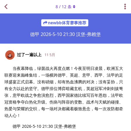
8
/
12
条
newbb体育赛事推荐
德甲 2026-5-10 21:30 汉堡-弗赖堡
过了一遍以上
11 5月
当夜幕降临，绿茵战火再度点燃！今夜至明日凌晨，欧洲五大
联赛迎来巅峰集结，一场横跨德甲、英超、意甲、西甲、法甲的足
球盛宴正式启幕。没有硝烟，却有热血沸腾的对决；没有妥协，只
有全力以赴的坚守。德甲排位博弈暗藏玄机，英超冠军冲刺剑拔弩
张，意甲欧战之争愈演愈烈，西甲国家德比续写百年恩怨，法甲欧
冠资格争夺白热化升级。伤病与阵容的变数、战术与天赋的碰撞、
热爱与荣耀的交织，每一场对决都藏着极致悬念，每一次攻防都牵
动人心！
德甲 2026-5-10 21:30 汉堡-弗赖堡