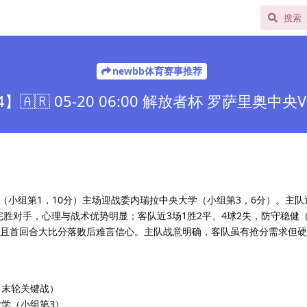
newbb体育赛事推荐
】🇦🇷 05-20 06:00 解放者杯 罗萨里奥中
小组第1，10分）主场迎战委内瑞拉中央大学（小组第3，6分）。主队近
完胜对手，心理与战术优势明显；客队近3场1胜2平、4球2失，防守稳健
，且首回合大比分落败后难言信心。主队战意明确，客队虽有抢分需求但
（末轮关键战）
大学（小组第3）