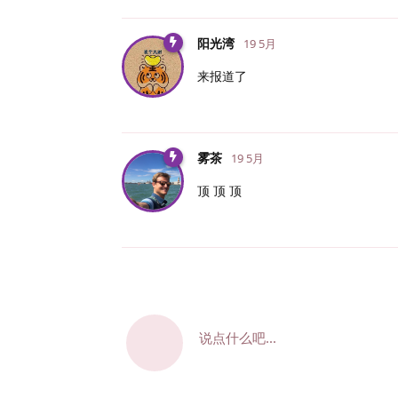
阳光湾
19 5月
来报道了
雾茶
19 5月
顶 顶 顶
说点什么吧...