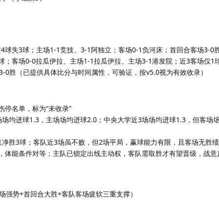
4球失3球；主场1-1竞技、3-1阿独立；客场0-1负河床；首回合客场3-0
球；客场0-0拉瓜伊拉、主场1-1拉瓜伊拉、主场3-1港发院；近3客场仅1球
-0胜（已提供具体比分与时间属性，可验证，按v5.0视为有效收录）
停名单，标为“未收录”
场均进球1.3，主场场均进球2.0；中央大学近3场场均进球1.3，但客场
且净胜3球；客队近3场虽不败，但2场平局，赢球能力有限，且客场无胜绩
，体能条件对等；主队已锁定出线主动权，客队需取胜才有望晋级，战意
场强势+首回合大胜+客队客场疲软三重支撑）