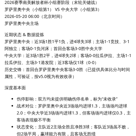
2026赛季南美解放者杯小组赛阶段（末轮关键战）
罗萨里奥中央（小组第1） VS 中央大学（小组第3）
2026-05-20 06:00（北京时间）
罗萨里奥中央主场
近期状态 & 数据提炼
罗萨里奥中央：近3场1胜1平1负，进4球失3球；主场1-1竞技、3-1
阿独立；客场0-1负河床；首回合客场3-0胜中央大学
中央大学：近3场1胜2平，进4球失2球；客场0-0拉瓜伊拉、主场1-1
拉瓜伊拉、主场3-1港发院；近3客场仅1球（0-0）
历史交锋：首回合罗萨里奥中央客场3-0胜（已提供具体比分与时间
属性，可验证，按v5.0视为有效收录）
深度基本面
伤停影响：双方均未提供明确伤停名单，标为“未收录”
战术对位：罗萨里奥中央近3场场均进球1.3，主场场均进球
2.0；中央大学近3场场均进球1.3，但客场场均进球仅0.3，主
客场表现极不平衡
状态变化：主队近2主场全胜且净胜3球；客队近3场虽不败，
但2场平局，赢球能力有限，且客场无胜绩