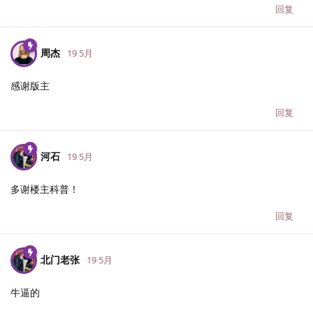
回复
周杰
19 5月
感谢版主
回复
河石
19 5月
多谢楼主科普！
回复
北门老张
19 5月
牛逼的