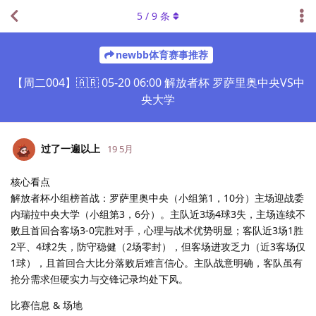
5
/
9
条
newbb体育赛事推荐
【周二004】🇦🇷 05-20 06:00 解放者杯 罗萨里奥中央VS中
央大学
过了一遍以上
19 5月
核心看点
解放者杯小组榜首战：罗萨里奥中央（小组第1，10分）主场迎战委
内瑞拉中央大学（小组第3，6分）。主队近3场4球3失，主场连续不
败且首回合客场3-0完胜对手，心理与战术优势明显；客队近3场1胜
2平、4球2失，防守稳健（2场零封），但客场进攻乏力（近3客场仅
1球），且首回合大比分落败后难言信心。主队战意明确，客队虽有
抢分需求但硬实力与交锋记录均处下风。
比赛信息 & 场地