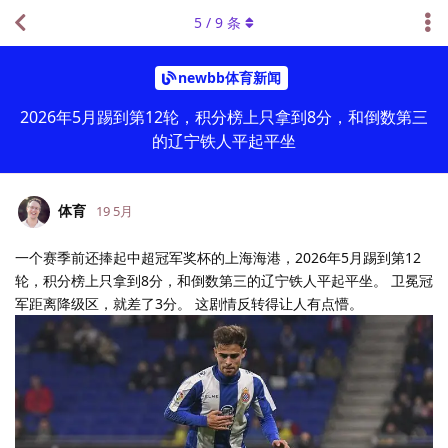
5
/
9
条
newbb体育新闻
2026年5月踢到第12轮，积分榜上只拿到8分，和倒数第三
的辽宁铁人平起平坐
体育
19 5月
一个赛季前还捧起中超冠军奖杯的上海海港，2026年5月踢到第12
轮，积分榜上只拿到8分，和倒数第三的辽宁铁人平起平坐。 卫冕冠
军距离降级区，就差了3分。 这剧情反转得让人有点懵。