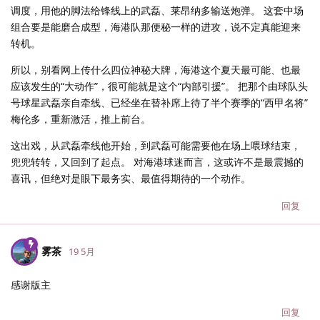
调度，用他的脚法给锋线上的武磊、莱昂纳多输送炮弹。 这套中场
组合要是能磨合成型，海港队那便秘一样的进攻，说不定真能迎来
转机。
所以，别看网上传什么四位神秘大牌，海港这个夏天最可能、也最
应该发生的“大动作”，很可能就是这个“内部引援”。 把那个由球队头
号球星武磊亲自牵线、已经坐在替补席上待了半个赛季的“西甲名将”
梅伦多，重新激活，推上前台。
这出戏，从武磊牵线他开始，到武磊可能需要他在场上喂球结束，
兜兜转转，又回到了起点。 对海港球迷而言，这或许不是最震撼的
喜讯，但绝对是眼下最务实、最值得期待的一个动作。
回复
雾茶
19 5月
感谢版主
回复