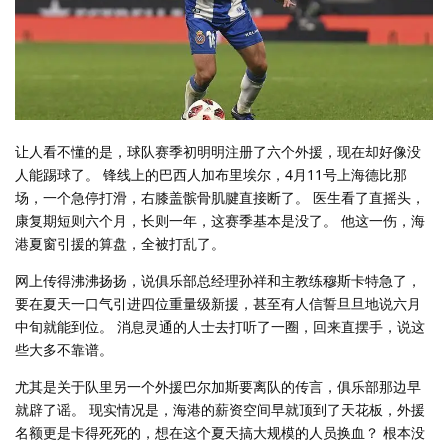
让人看不懂的是，球队赛季初明明注册了六个外援，现在却好像没
人能踢球了。 锋线上的巴西人加布里埃尔，4月11号上海德比那
场，一个急停打滑，右膝盖髌骨肌腱直接断了。 医生看了直摇头，
康复期短则六个月，长则一年，这赛季基本是没了。 他这一伤，海
港夏窗引援的算盘，全被打乱了。
网上传得沸沸扬扬，说俱乐部总经理孙祥和主教练穆斯卡特急了，
要在夏天一口气引进四位重量级新援，甚至有人信誓旦旦地说六月
中旬就能到位。 消息灵通的人士去打听了一圈，回来直摆手，说这
些大多不靠谱。
尤其是关于队里另一个外援巴尔加斯要离队的传言，俱乐部那边早
就辟了谣。 现实情况是，海港的薪资空间早就顶到了天花板，外援
名额更是卡得死死的，想在这个夏天搞大规模的人员换血？ 根本没