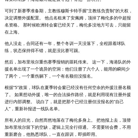
可到了新赛季准备期，主教练穆斯卡特手握“主教练负责制”的大权，
决定调整外援配置。 他点名租来了安佩姆，顶掉了梅伦多的中超报
名资格。 那时候欧洲转会窗已经关了，梅伦多没地方可去，只能留
在上海。
他人没走，合同还有一年，整个冬训一天没落下，全程跟着球队
练，状态保持得不错，就是没比赛可踢。
然后，加布里埃尔重伤赛季报销的噩耗传来。 这一下，海港队的外
援名单出现了一个诡异的空洞：他们注册了六个人，能用的瞬间少
了两个，一个重伤躺下，一个有名额但没报名。
根据“5”政策，球队在夏季转会窗已经没有任何空余的外援注册名额
了。 如果想动外援，唯一的合法操作路径，就是利用现有注册外援
进行内部调整。 说白了，就是把那个已经注册但没报名的“自己
人”，重新补报进一线队名单。
所有人的目光，自然而然地落在了梅伦多身上。 把他报上去，顶替
加布里埃尔留下的空缺，逻辑上完全行得通。 不需要转会费，不用
重新磨合，他熟悉球队，一直在跟训，即插即用。