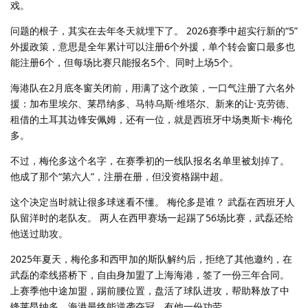
戏。
问题的根子，其实在去年冬天就埋下了。 2026赛季中超实行新的“5”
外援政策，意思是全年累计可以注册6个外援，单个转会窗口最多也
能注册6个，但每场比赛只能报名5个、同时上场5个。
海港队在2月底冬窗关闭前，用满了这个政策，一口气注册了六名外
援：加布里埃尔、莱昂纳多、马特乌斯·维塔尔、新来的让·克劳德、
租借的土耳其边锋安佩姆，还有一位，就是西班牙中场奥斯卡·梅伦
多。
不过，梅伦多这个名字，在赛季初的一线队报名名单里被划掉了。
他成了那个“第六人”，注册在册，但没资格踢中超。
这个决定当时就让很多球迷看不懂。 梅伦多是谁？ 武磊在西班牙人
队留洋时的老队友。 两人在西甲赛场一起踢了56场比赛，武磊还给
他送过助攻。
2025年夏天，梅伦多和西甲加的斯队解约后，拒绝了其他邀约，在
武磊的牵线搭桥下，自由身加盟了上海海港，签了一份三年合同。
上赛季他中途加盟，踢前腰位置，盘活了球队进攻，帮助释放了中
锋莱昂纳多，海港最终能逆袭夺冠，有他一份功劳。