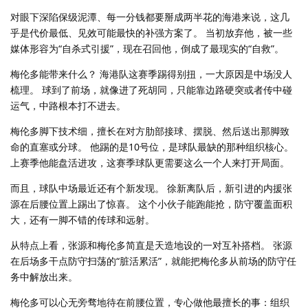
对眼下深陷保级泥潭、每一分钱都要掰成两半花的海港来说，这几
乎是代价最低、见效可能最快的补强方案了。 当初放弃他，被一些
媒体形容为“自杀式引援”，现在召回他，倒成了最现实的“自救”。
梅伦多能带来什么？ 海港队这赛季踢得别扭，一大原因是中场没人
梳理。 球到了前场，就像进了死胡同，只能靠边路硬突或者传中碰
运气，中路根本打不进去。
梅伦多脚下技术细，擅长在对方肋部接球、摆脱、然后送出那脚致
命的直塞或分球。 他踢的是10号位，是球队最缺的那种组织核心。
上赛季他能盘活进攻，这赛季球队更需要这么一个人来打开局面。
而且，球队中场最近还有个新发现。 徐新离队后，新引进的内援张
源在后腰位置上踢出了惊喜。 这个小伙子能跑能抢，防守覆盖面积
大，还有一脚不错的传球和远射。
从特点上看，张源和梅伦多简直是天造地设的一对互补搭档。 张源
在后场多干点防守扫荡的“脏活累活”，就能把梅伦多从前场的防守任
务中解放出来。
梅伦多可以心无旁骛地待在前腰位置，专心做他最擅长的事：组织