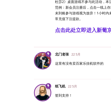
杜莎2》桌面游戏不参与此活动，本
范例：新会员注册后，点击一线上存
未到账参与游戏视为放弃！1小时内未
常充值下注提款。
点击此处立即进入新葡京
北门老张
22 5月
这里有没有卖百家乐挂机软件的
纸飞机
22 5月
签到支持！