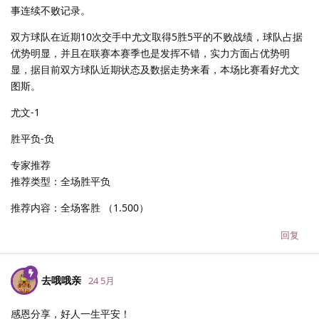
事连续不败记录。
双方球队在近期10次交手中尤文取得5胜5平的不败战绩，球队占据
优势明显，并且在联赛本赛季也是发挥不错，实力方面占优势明
显，据目前双方球队近期状态及数据走势来看，本场比赛看好尤文
图斯。
尤文-1
胜平负-负
专家推荐
推荐类型：全场胜平负
推荐内容：全场客胜 （1.500）
回复
去哦哦亲
24 5月
感恩分享，好人一生平安！