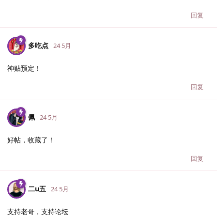
回复
多吃点
24 5月
神贴预定！
回复
佩
24 5月
好帖，收藏了！
回复
二u五
24 5月
支持老哥，支持论坛