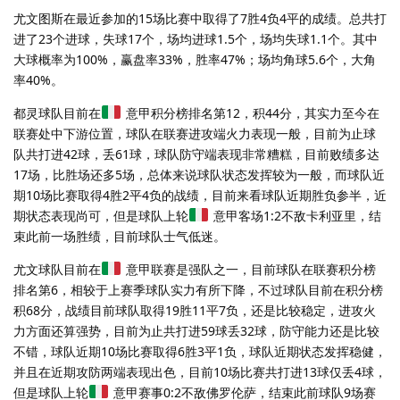
尤文图斯在最近参加的15场比赛中取得了7胜4负4平的成绩。总共打
进了23个进球，失球17个，场均进球1.5个，场均失球1.1个。其中
大球概率为100%，赢盘率33%，胜率47%；场均角球5.6个，大角
率40%。
都灵球队目前在
意甲积分榜排名第12，积44分，其实力至今在
联赛处中下游位置，球队在联赛进攻端火力表现一般，目前为止球
队共打进42球，丢61球，球队防守端表现非常糟糕，目前败绩多达
17场，比胜场还多5场，总体来说球队状态发挥较为一般，而球队近
期10场比赛取得4胜2平4负的战绩，目前来看球队近期胜负参半，近
期状态表现尚可，但是球队上轮
意甲客场1:2不敌卡利亚里，结
束此前一场胜绩，目前球队士气低迷。
尤文球队目前在
意甲联赛是强队之一，目前球队在联赛积分榜
排名第6，相较于上赛季球队实力有所下降，不过球队目前在积分榜
积68分，战绩目前球队取得19胜11平7负，还是比较稳定，进攻火
力方面还算强势，目前为止共打进59球丢32球，防守能力还是比较
不错，球队近期10场比赛取得6胜3平1负，球队近期状态发挥稳健，
并且在近期攻防两端表现出色，目前10场比赛共打进13球仅丢4球，
但是球队上轮
意甲赛事0:2不敌佛罗伦萨，结束此前球队9场赛