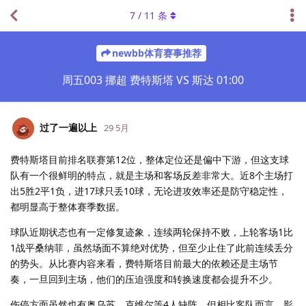
7
/
11
条
newbb体育赛事推荐
周五003 挪超 费特斯塔 VS 斯达 01:00
过了一遍以上
29 5月
费特斯塔目前排名联赛第12位，整体定位还是偏中下游，但这支球
队有一个很鲜明的特点，就是主场和客场反差非常大。近8个主场打
出5胜2平1负，进17球只丢10球，无论进攻效率还是防守稳定性，
都明显高于整体赛季数据。
球队近期状态也有一定修复迹象，连续两轮保持不败，上轮客场1比
1战平桑纳菲，虽然场面不算绝对优势，但至少止住了此前连续丢分
的势头。从比赛内容来看，费特斯塔目前最大的依赖还是主场节
奏，一旦回到主场，他们的压迫强度和转换速度都会提升不少。
伤停方面虽然也有奥乌苏、克维尔等4人缺阵，但相比客队而言，影