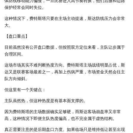
体防线移动能力偏慢，一旦比赛进入高节奏转换，他们后腰和边路
保护经常会同时失位。
这种情况下，费特斯塔只要在主场主动提速，斯达防线压力会非常
大。
【盘口重点】
目前虽然没有公开盘口数据，但按照双方定位来看，主队让步属于
合理区间。
这场市场其实不难判断热度方向。费特斯塔主场战绩明显占优，斯
达又是联赛客场最差之一，再加上伤病严重，市场资金天然会往主
队方向倾斜。
但这里有一个关键点：
主队虽然热，但这种热度是有基本面支撑的。
因为费特斯塔的主场数据确实足够硬，而斯达客场崩盘率又非常
高，这种情况下即便主队热度偏高，也不完全属于虚热结构。
真正需要注意的是后期盘口力度。如果临场只是维持低让甚至出现