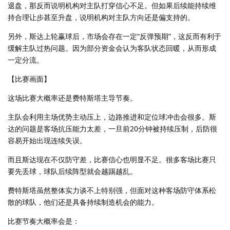
退盘，那反而说明机构对主队打穿信心不足。但如果后续能持续维
持合理让步甚至升盘，说明机构对主队方向还是偏支持的。
另外，斯达上轮赢球后，市场会存在一定“反弹预期”，这反而有利于
缓解主队过热问题。因为部分资金会认为客队状态回暖，从而形成
一定分流。
【比赛画面】
这场比赛大概率还是费特斯塔主导节奏。
主队会利用主场优势主动压上，边路推进和定位球冲击会很多。斯
达的问题是客场抗压能力太差，一旦前20分钟被持续压制，后防很
容易开始出现连续失误。
而且斯达现在不仅防守差，比赛信心也明显不足。很多客场比赛只
要先丢球，球队后续阵型就会越踢越乱。
费特斯塔虽然整体实力谈不上特别强，但面对这种客场防守体系松
散的球队，他们还是具备持续制造机会的能力。
比赛节奏大概率会是：