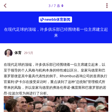
3
/
7
条
newbb体育新闻
在现代足球的顶端，许多俱乐部已经围绕着一位主席建立起
来
体育
29 5月
在现代足球的顶端，许多俱乐部已经围绕着一位主席建立起来，以
至于领导的个人风格与机构本身的特性难以区分。皇家马德里和巴
塞罗那便是其中最具代表性的例子。Rhombus咨询公司的首席执行
官索利·萨卡尔在接受采访时，重点谈到了这种“总统制”管理模式所
带来的风险，并以皇家马德里的弗洛伦蒂诺·佩雷斯和巴塞罗那的若
昂·拉波尔塔为例进行了分析。