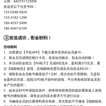
示例：AA373+123456
发送至以下任意号码：
153-0348-0924
153-3182-1299
189-4537-5499
180-4567-6109
③发送成功，彩金秒到！
活动细则
1、仅限通过【手机APP】下载注册并登录的会员参与；
2、新会员完成绑定银行卡后，发送短信验证，彩金自动到账！
3、本活动彩金投注【PG电子】完成8倍流水，盈利满373元后，通
过【钱能钱包】提现，且钱能钱包需完成实名信息达到LV2；
4、领取彩金会员账号额度低于1元时，再次存款不受限制。凡是彩
金盈利后充值，或投注PG电子除外的游戏，平台有权收回彩金及彩
金产生的盈利；
5、如未达到可申请提款条件，财务部有权将您的提款重新返入游戏
账号内继续游戏，请务必达到流水要求方可进行出款；
6、为确保会员的注册资料真实有效，首次取款不可修改【钱能钱包