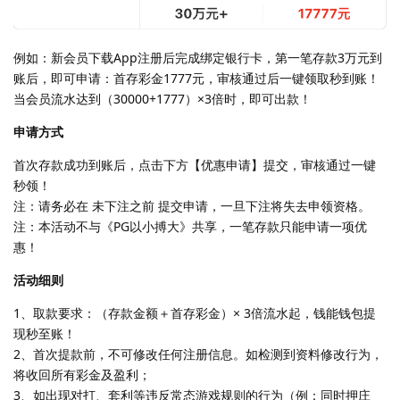
例如：新会员下载App注册后完成绑定银行卡，第一笔存款3万元到
账后，即可申请：首存彩金1777元，审核通过后一键领取秒到账！
当会员流水达到（30000+1777）×3倍时，即可出款！
申请方式
首次存款成功到账后，点击下方【优惠申请】提交，审核通过一键
秒领！
注：请务必在 未下注之前 提交申请，一旦下注将失去申领资格。
注：本活动不与《PG以小搏大》共享，一笔存款只能申请一项优
惠！
活动细则
1、取款要求：（存款金额＋首存彩金）× 3倍流水起，钱能钱包提
现秒至账！
2、首次提款前，不可修改任何注册信息。如检测到资料修改行为，
将收回所有彩金及盈利；
3、如出现对打、套利等违反常态游戏规则的行为（例：同时押庄