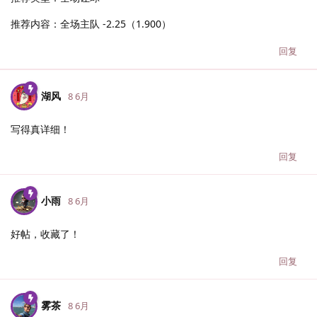
推荐内容：全场主队 -2.25（1.900）
回复
湖风
8 6月
写得真详细！
回复
小雨
8 6月
好帖，收藏了！
回复
雾茶
8 6月