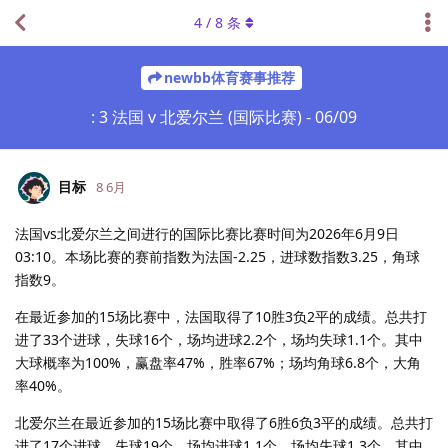
4
/
8
条
newbb体育赛事推荐
: 3 法国 v 北爱尔兰 (国际比赛) - 06/09
目标
8 6月
法国vs北爱尔兰之间进行的国际比赛比赛时间为2026年6月9日
03:10。本场比赛的赛前指数为法国-2.25，进球数指数3.25，角球
指数9。
在最近参加的15场比赛中，法国取得了10胜3负2平的成绩。总共打
进了33个进球，失球16个，场均进球2.2个，场均失球1.1个。其中
大球概率为100%，赢盘率47%，胜率67%；场均角球6.8个，大角
率40%。
北爱尔兰在最近参加的15场比赛中取得了6胜6负3平的成绩。总共打
进了17个进球，失球19个，场均进球1.1个，场均失球1.3个。其中