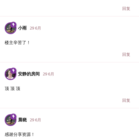
回复
小雨
29 6月
楼主辛苦了！
回复
安静的房间
29 6月
顶 顶 顶
回复
晨晓
29 6月
感谢分享资源！