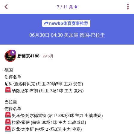
7
/
11
条
newbb体育赛事推荐
06月30日 04:30 美加墨 德国-巴拉圭
新葡京4188
29 6月
德国
伤停名单
尼科·施洛特贝克 (后卫 29场5球 主力 受伤)
纳撒尼尔·布朗 (后卫 7场1球 主力 复出)
巴拉圭
伤停名单
奥马尔·阿尔德雷特 (后卫 39场3球 主力 出战成疑)
拉蒙·索萨 (前锋 30场1球 主力 出战成疑)
迭戈·戈麦斯 (中场 27场3球 主力 停赛)