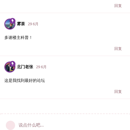
回复
雾茶
29 6月
多谢楼主科普！
回复
北门老张
29 6月
这是我找到最好的论坛
回复
说点什么吧...