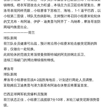
镇锋线。橙衣军团攻击火力旺盛，本场主力后卫廷伯有望复出。摩
洛哥表现同样亮眼，小组赛拿下苏格兰、海地， 1-1 逼平巴西，以
小组第二晋级，球队无伤病影响。主帅预计将召回小组赛末轮轮休
的艾尤布・布阿迪、伊萨・迪奥普与阿齐丁・乌纳希，摩洛哥攻防
两端均衡度出众。
———————-荷兰
球队新闻
荷兰队全员健康可出战，预计将沿用小组赛末轮击败突尼斯的阵
容，仅做出一处轮换。
此前轮休的范德文将顶替曼彻斯特城的阿克担纲左后卫。
连续三场破门的博比继续领衔锋线。
摩洛哥
球队新闻
摩洛哥小组赛收官战4-2战胜海地后，计划进行两处人员调整。
富勒姆后卫迪奥普与潜力新星布阿迪在休整后将重返首发。
巴西足球网军机营爆料员预测
荷兰状态正佳，小组赛三战揽获7分10球，末轮三破突尼斯强势晋
级。