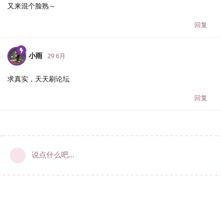
又来混个脸熟～
回复
小雨
29 6月
求真实，天天刷论坛
回复
说点什么吧...