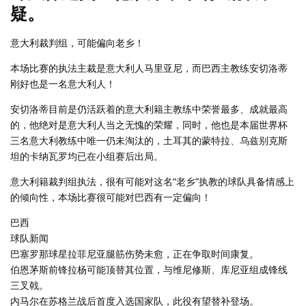
疑。
意大利裁判组，可能偏向老乡！
本场比赛的执法主裁是意大利人马里亚尼，而巴西主教练安切洛蒂
刚好也是一名意大利人！
安切洛蒂目前是仍活跃着的意大利籍主教练中荣誉最多、成就最高
的，他绝对是意大利人当之无愧的荣耀，同时，他也是本届世界杯
三名意大利教练中唯一仍未淘汰的，土耳其的蒙特拉、乌兹别克斯
坦的卡纳瓦罗均已在小组赛后出局。
意大利籍裁判组执法，很有可能对这名“老乡”执教的球队具备情感上
的倾向性，本场比赛很可能对巴西有一定偏向！
巴西
球队新闻
巴塞罗那球星拉菲尼亚腿筋伤势未愈，正在争取时间康复。
伯恩茅斯前锋拉杨可能顶替其位置，与维尼修斯、库尼亚组成锋线
三叉戟。
内马尔在苏格兰战后首度入选国家队，此役有望替补登场。