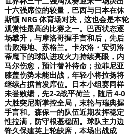
世界杯三十二强淘汰赛迎来一场决出
十六强席位的较量，巴西与日本在休
斯顿 NRG 体育场对决，这也会是本轮
观赏性最高的比赛之一。巴西状态逐
场攀升，与摩洛哥握手言和后，先后
击败海地、苏格兰。卡尔洛・安切洛
蒂麾下的球队进攻火力持续亮眼，内
马尔伤愈，预计替补待命；拉菲尼亚
膝盖伤势未能出战，年轻小将拉扬将
继续占据首发席位。日本小组赛同样
未尝败绩，先2-2战平荷兰，随后 4-0
大胜突尼斯掌控全局，末轮与瑞典握
手言和。森保一的队伍近期发挥稳定
性拉满，防守根基稳固。球队主力边
锋久保建英上轮缺席，本场出战成