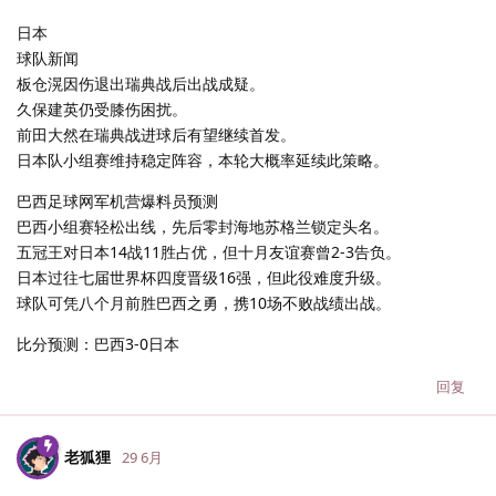
日本
球队新闻
板仓滉因伤退出瑞典战后出战成疑。
久保建英仍受膝伤困扰。
前田大然在瑞典战进球后有望继续首发。
日本队小组赛维持稳定阵容，本轮大概率延续此策略。
巴西足球网军机营爆料员预测
巴西小组赛轻松出线，先后零封海地苏格兰锁定头名。
五冠王对日本14战11胜占优，但十月友谊赛曾2-3告负。
日本过往七届世界杯四度晋级16强，但此役难度升级。
球队可凭八个月前胜巴西之勇，携10场不败战绩出战。
比分预测：巴西3-0日本
回复
老狐狸
29 6月