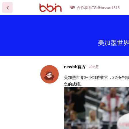
合作联系TG:@hezuo1818
美加墨世界
newbb官方
29 6月
美加墨世界杯小组赛收官，32强全部
负的成绩。