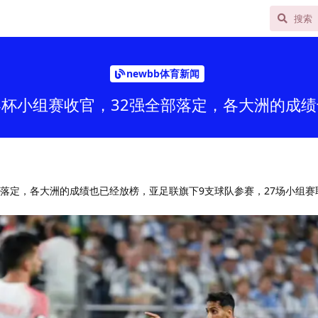
newbb体育新闻
杯小组赛收官，32强全部落定，各大洲的成
落定，各大洲的成绩也已经放榜，亚足联旗下9支球队参赛，27场小组赛取