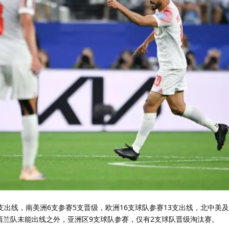
支出线，南美洲6支参赛5支晋级，欧洲16支球队参赛13支出线，北中美
西兰队未能出线之外，亚洲区9支球队参赛，仅有2支球队晋级淘汰赛。