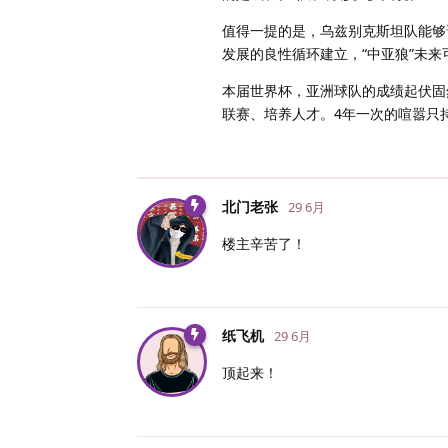
值得一提的是，乌兹别克斯坦队能够
发展的良性循环建立，“中亚狼”未来
本届世界杯，亚洲球队的成绩起伏固
联赛、培养人才。4年一次的喧嚣只
北门老张
29 6月
楼主辛苦了！
纸飞机
29 6月
顶起来！