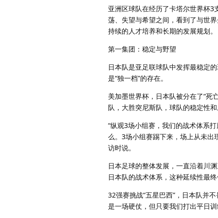
亚洲区球队在经历了卡塔尔世界杯3
荡、失望与希望之间，看到了与世界
持续的人才培养和长期的发展规划。
第一集团：稳定与野望
日本队是亚足联球队中发挥最稳定的
是“独一档”的存在。
美加墨世界杯，日本队被分在了“死
队，大胜突尼斯队，球队的稳定性和
“纵观3场小组赛，我们的战术体系
么。3场小组赛踢下来，场上从未出
访时说。
日本足球的整体发展，一直沿着川渊三
日本队的战术体系，这种延续性最终
32强赛挑战“五星巴西”，日本队
是一场硬仗，但只要我们打出平日训