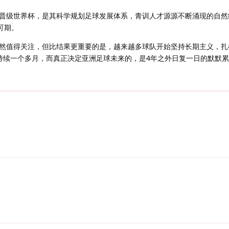
晋级世界杯，是其科学规划足球发展体系，青训人才源源不断涌现的自然
可期。
然值得关注，但比结果更重要的是，越来越多球队开始坚持长期主义，扎
持续一个多月，而真正决定亚洲足球未来的，是4年之外日复一日的默默