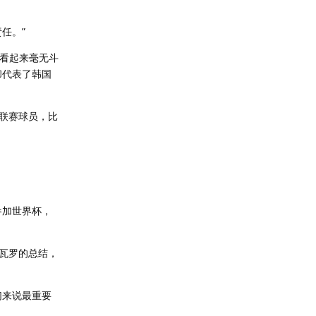
任。”
员看起来毫无斗
却代表了韩国
联赛球员，比
参加世界杯，
瓦罗的总结，
们来说最重要