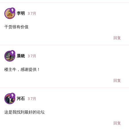
李明
3 7月
干货很有价值
回复
晨晓
3 7月
楼主牛，感谢提供！
回复
河石
3 7月
这是我找到最好的论坛
回复