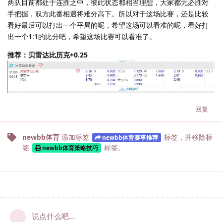
两队目前都处于连胜之中，彼此状态都相当理想，大家都无必胜对
手把握，双方此番相遇将难分高下。所以对于这场比赛，还是比较
看好最后可以打出一个平局的呢，希望这场可以看准的呢，看好打
出一个1:1的比分吧，希望这场比赛可以看准了。
推荐：贝雷达比历克+0.25
回复
newbb体育
添加标签
标签
，并移除标
newbb体育赛事推荐
签
标签
。
newbb体育策略技巧
说点什么吧...