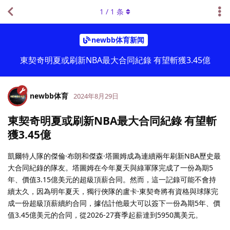
1
/
1
条
newbb体育新闻
東契奇明夏或刷新NBA最大合同紀錄 有望斬獲3.45億
newbb体育
2024年8月29日
東契奇明夏或刷新NBA最大合同紀錄 有望斬
獲3.45億
凱爾特人隊的傑倫·布朗和傑森·塔圖姆成為連續兩年刷新NBA歷史最
大合同紀錄的隊友。塔圖姆在今年夏天與綠軍隊完成了一份為期5
年、價值3.15億美元的超級頂薪合同。然而，這一記錄可能不會持
續太久，因為明年夏天，獨行俠隊的盧卡·東契奇將有資格與球隊完
成一份超級頂薪續約合同，據估計他最大可以簽下一份為期5年、價
值3.45億美元的合同，從2026-27賽季起薪達到5950萬美元。