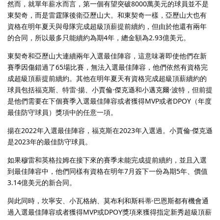
然而，就單年薪水而言，第一個有望突破8000萬美元的球員並不是
東契奇，而是雷霆隊後衛亞歷山大。和東契奇一樣，亞歷山大也有
資格在明年夏天與母隊完成超級頂薪提前續約，但由於他還有兩年
的合同，所以最多只能續約為期4年，總金額為2.93億美元。
東契奇和亞歷山大連續兩年入選最佳陣容，這意味著即使他們在新
賽季因傷錯過了65場比賽，無法入選最佳陣容，他們依然有資格完
成超級頂薪提前續約。其他在明年夏天有資格完成超級頂薪續約的
球員包括福克斯、特雷·揚、小賈倫·傑克遜和小邁克爾·波特，但前提
是他們需要在下個賽季入選最佳陣容或者獲得MVP或者DPOY（年度
最佳防守球員）獎項中的任意一項。
揚在2022年入選最佳陣容，福克斯在2023年入選過。小賈倫·傑克遜
是2023年的最佳防守球員。
如果穆雷和英格拉姆在接下來的賽季未能完成提前續約，並且入選
到最佳陣容中，他們同樣有資格在明年7月簽下一份為期5年、價值
3.14億美元的新合同。
與此同時，坎寧安、小瓦格納、莫布利和斯科蒂·巴恩斯都有機會通
過入選最佳陣容或者獲得MVP或DPOY獎項來獲得指定新秀超級頂薪