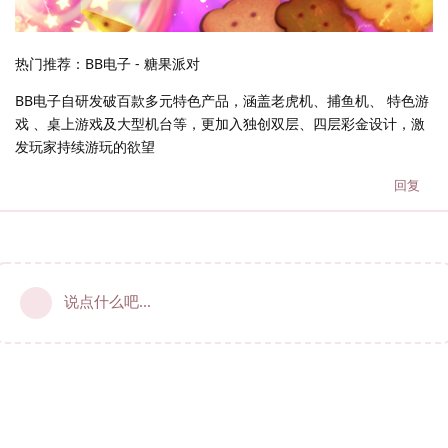
热门推荐：BB电子 - 糖果派对
BB电子自研发破百款多元特色产品，涵盖老虎机、捕鱼机、 特色游
戏 、桌上游戏及大型机台等，更加入独创双层、四层彩金设计，激
发玩家持续游玩的欲望
回复
说点什么吧...