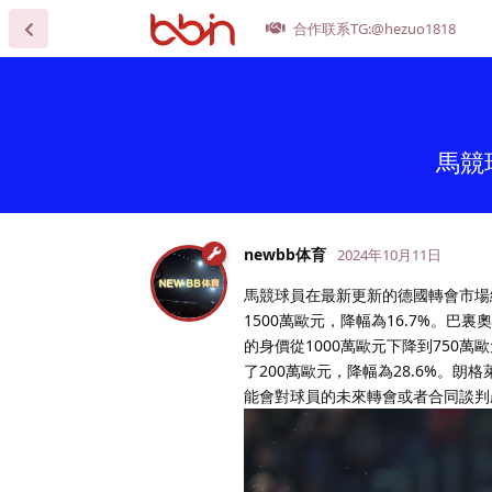
合作联系TG:@hezuo1818
馬競
newbb体育
2024年10月11日
馬競球員在最新更新的德國轉會市場網
1500萬歐元，降幅為16.7%。巴裏
的身價從1000萬歐元下降到750萬
了200萬歐元，降幅為28.6%。朗
能會對球員的未來轉會或者合同談判