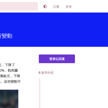
注册
登录
所變動
登录以回复
元，下降了
20%。勒馬爾
最早内容
0萬歐元，下降
0%。這些變動可