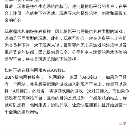
最后，玩家是整个生态系统的核心。他们是博彩平台的客户，在平
台上注册、充值并下注游戏。玩家寻求的是娱乐性、刺激和赢得奖
金的机会
玩家需求和偏好多种多样，因此博彩平台需提供各种类型的游戏，
以满足不同类型的玩家。此外，玩家可能会一次在许多平台上注册
为会员并下注，对于玩家来说，最重要的无非是游戏的娱乐性以及
赢得奖金的快感，因此提供最安全、公平和令人满意的游戏体验的
博彩平台，将会是玩家长期的下注选择
如何正确选择包网服务或API接口
BBIN提供两种服务：「包网服务」以及「API接口」。如果你已经
有一个网站，并且想要把新的游戏加入到现有平台上，你就可以选
择「API接口」的服务，将该游戏商的游戏一次对口接入。而如果你
还没有任何网站平台，且你的目的是想成为一个娱乐城的站主，你
就可以选择「包网服务」协助开版，让您快速拥有并且开始运营一
个全新的娱乐网站
回复