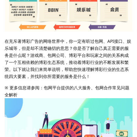
在充斥著博彩广告的网络世界中，你一定有听过包网、API接口、娱
乐城等，但是却不清楚确切的意思？你是否了解自己真正需要的服
务是什么呢？游戏商、包网公司、博彩平台和玩家之间的关系构成
了一个互相依赖的博彩生态系统，推动着博彩行业的不断发展和繁
荣。以下就让我们来简单说明，帮助您快速理解博彩行业的生态系
统四大要素，并找到你所需要的服务是什么！
※ 更多信息请参阅：包网平台提供的八大服务、包网合作常见问题
全解析