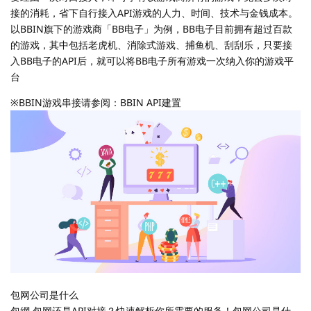
接的消耗，省下自行接入API游戏的人力、时间、技术与金钱成本。
以BBIN旗下的游戏商「BB电子」为例，BB电子目前拥有超过百款
的游戏，其中包括老虎机、消除式游戏、捕鱼机、刮刮乐，只要接
入BB电子的API后，就可以将BB电子所有游戏一次纳入你的游戏平
台
※BBIN游戏串接请参阅：BBIN API建置
包网公司是什么
包網 包网还是API对接？快速解析你所需要的服务！包网公司是什