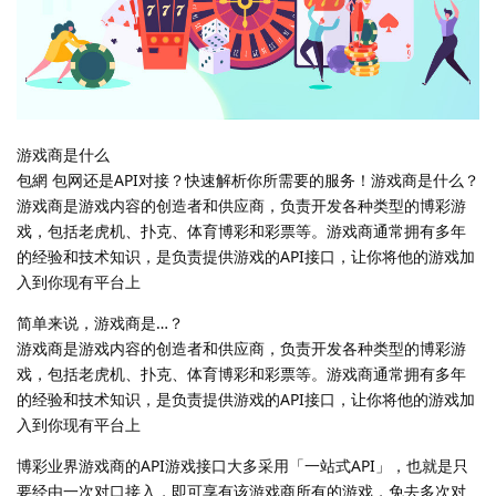
游戏商是什么
包網 包网还是API对接？快速解析你所需要的服务！游戏商是什么？
游戏商是游戏内容的创造者和供应商，负责开发各种类型的博彩游
戏，包括老虎机、扑克、体育博彩和彩票等。游戏商通常拥有多年
的经验和技术知识，是负责提供游戏的API接口，让你将他的游戏加
入到你现有平台上
简单来说，游戏商是…？
游戏商是游戏内容的创造者和供应商，负责开发各种类型的博彩游
戏，包括老虎机、扑克、体育博彩和彩票等。游戏商通常拥有多年
的经验和技术知识，是负责提供游戏的API接口，让你将他的游戏加
入到你现有平台上
博彩业界游戏商的API游戏接口大多采用「一站式API」，也就是只
要经由一次对口接入，即可享有该游戏商所有的游戏，免去多次对