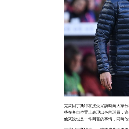
克萊因丁斯特在接受采訪時向大家分
些在各自位置上表現出色的球員，這
他來說也是一件興奮的事情，同時他