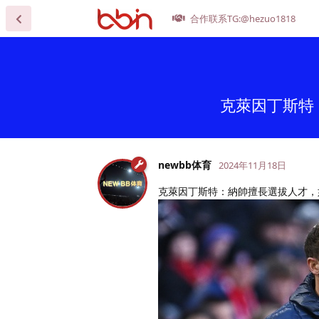
合作联系TG:@hezuo1818
克萊因丁斯特
newbb体育
2024年11月18日
克萊因丁斯特：納帥擅長選拔人才，