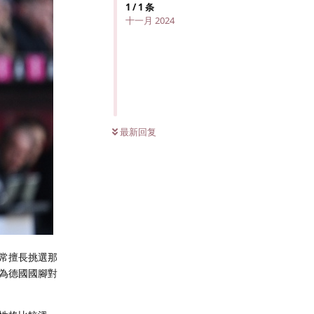
1
/
1
条
十一月 2024
最新回复
常擅長挑選那
為德國國腳對