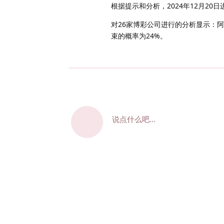
根据提示和分析，2024年12月2
对26家博彩公司进行的分析显示：
束的概率为24%。
说点什么吧...