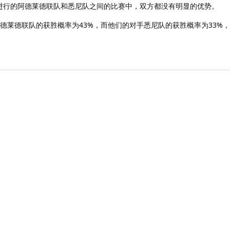
0日进行的阿德莱德联队和悉尼队之间的比赛中，双方都没有明显的优势。
阿德莱德联队的获胜概率为43%，而他们的对手悉尼队的获胜概率为33%