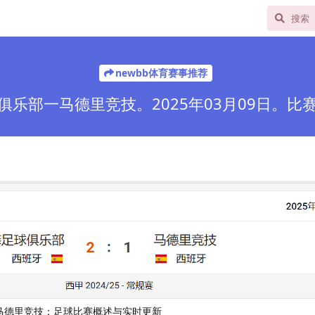
newbb体育赛事推荐
俱乐部一马德里竞技。2025年03月09日。比
乐部马德里竞技：足球比赛概述与实时更新