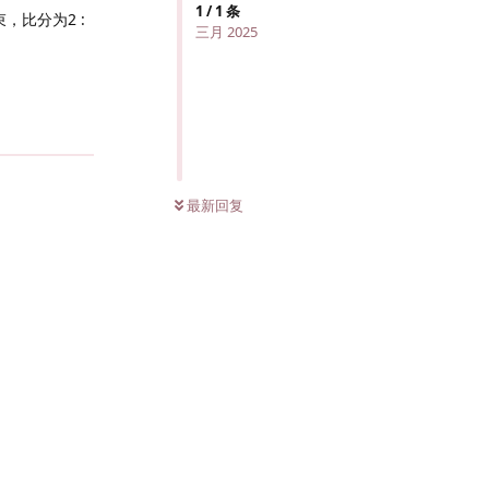
1
/
1
条
束，比分为2 :
三月 2025
回复
最新回复