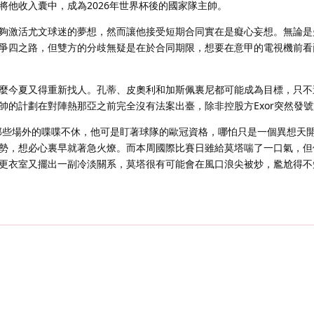
將他收入囊中，成為2026年世界杯後的國家隊主帥。
夠激活尤文球迷的夢想，然而讓他接受短期合同實在是癡心妄想。無論是
爭四之路，但雙方的分歧無疑是在於合同期限，想要在意甲的電視機前看
麼今夏又得重新找人。孔蒂、皮奧利和加斯佩裏尼都可能成為目標，只不
帥的計劃在對陣熱那亞之前完全沒有法案出臺，除非控股方Exor突然發
那些場外的喋喋不休，他可是盯著球隊的歐冠資格，哪怕只是一個異想天
勢，想必心裏早就著急火燎。而本周國際比賽日雖給莫塔喘了一口氣，但
更衣室又擺出一副冷淡關系，莫塔很有可能會在風口浪尖被炒，尷尬得不