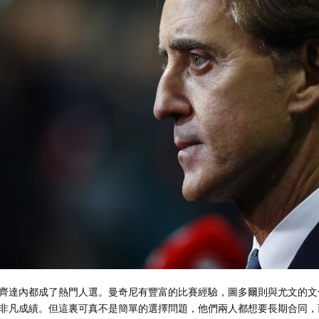
齊達內都成了熱門人選。曼奇尼有豐富的比賽經驗，圖多爾則與尤文的文
非凡成績。但這裏可真不是簡單的選擇問題，他們兩人都想要長期合同，