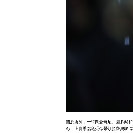
關於換帥，一時間曼奇尼、圖多爾和
彰，上賽季臨危受命帶領拉齊奧取得