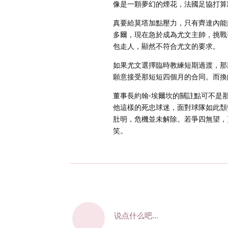
像是一顆夢幻的煙花，法國足協打算
真要給莫塔加點壓力，只有齊達內能
多爾，現在急於成為尤文主帥，挑戰
包走人，顯然不符合尤文的要求。
如果尤文選擇臨時教練短期過渡，那
願意接受那短短四個月的合同。而換
董事長約翰-埃爾坎的關註點可不是
他這樣的死忠球迷，面對球隊如此頹
肚明，危機並未解除。若爭四無望，
笑。
说点什么吧...