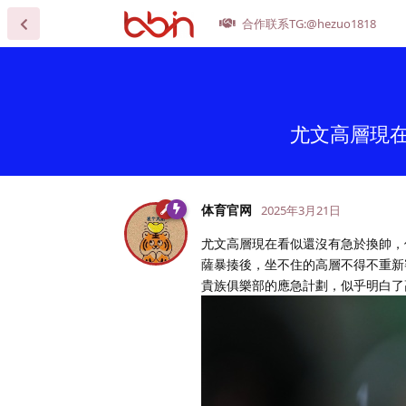
合作联系TG:@hezuo1818
尤文高層現
体育官网
2025年3月21日
尤文高層現在看似還沒有急於換帥，
薩暴揍後，坐不住的高層不得不重新
貴族俱樂部的應急計劃，似乎明白了