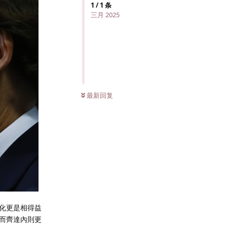
1
/
1
条
三月 2025
最新回复
化更是相得益
而齊達內則更