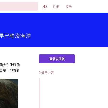
注册
登录
早已暗潮洶湧
登录以回复
蘭大和佛羅倫
莫塔，但看看
最早内容