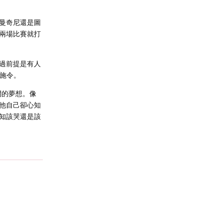
曼奇尼還是圖
兩場比賽就打
過前提是有人
號施令。
開的夢想。像
他自己卻心知
知該哭還是該
回复