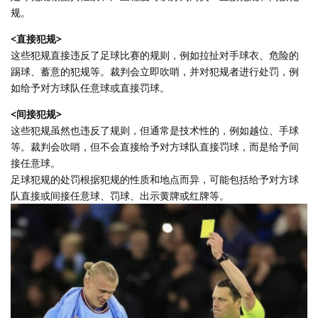
规。
<直接犯规>
这些犯规直接违反了足球比赛的规则，例如拉扯对手球衣、危险的
踢球、蓄意的犯规等。裁判会立即吹哨，并对犯规者进行处罚，例
如给予对方球队任意球或直接罚球。
<间接犯规>
这些犯规虽然也违反了规则，但通常是技术性的，例如越位、手球
等。裁判会吹哨，但不会直接给予对方球队直接罚球，而是给予间
接任意球。
足球犯规的处罚根据犯规的性质和地点而异，可能包括给予对方球
队直接或间接任意球、罚球、出示黄牌或红牌等。