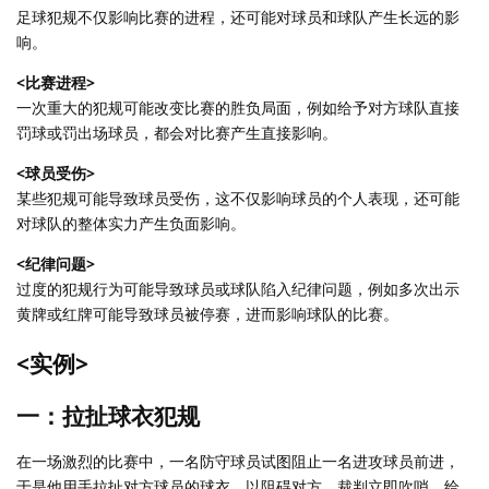
足球犯规不仅影响比赛的进程，还可能对球员和球队产生长远的影
响。
<比赛进程>
一次重大的犯规可能改变比赛的胜负局面，例如给予对方球队直接
罚球或罚出场球员，都会对比赛产生直接影响。
<球员受伤>
某些犯规可能导致球员受伤，这不仅影响球员的个人表现，还可能
对球队的整体实力产生负面影响。
<纪律问题>
过度的犯规行为可能导致球员或球队陷入纪律问题，例如多次出示
黄牌或红牌可能导致球员被停赛，进而影响球队的比赛。
<实例>
一：拉扯球衣犯规
在一场激烈的比赛中，一名防守球员试图阻止一名进攻球员前进，
于是他用手拉扯对方球员的球衣，以阻碍对方。裁判立即吹哨，给