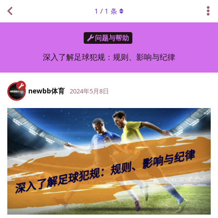
1
/
1
条
问题与帮助
深入了解足球犯规：规则、影响与纪律
newbb体育
2024年5月8日