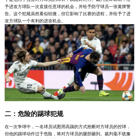
予进攻方球队一次直接任意球的机会，并给予防守球员一张黄牌警
告。这个犯规虽然看似轻微，但它影响了比赛的进程，并给予了进
攻方球队一个有利的进攻机会。
二：危险的踢球犯规
在一次争球中，一名球员试图用高踢的方式抢断对方球员的控球，
但他的踢球动作过于危险，将对方球员的腿部砸到。裁判毫不犹豫