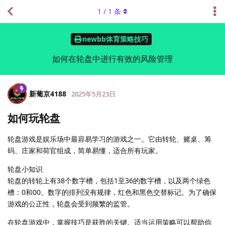
1
/
1
条
newbb体育策略技巧
如何在轮盘中进行有效的风险管理
新葡京4188
2025年5月23日
如何玩轮盘
轮盘游戏是娱乐场中最容易学习的游戏之一。它由转轮、赌桌、筹
码、庄家和荷官组成，简单易懂，适合所有玩家。
轮盘小知识
轮盘的转轮上有38个数字槽，包括1至36的数字槽，以及两个绿色
槽：0和00。数字的排列没有规律，红色和黑色交替标记。为了确保
游戏的公正性，轮盘会受到频繁的监管。
在轮盘游戏中，掌握技巧是获胜的关键。适当运用策略可以帮助你