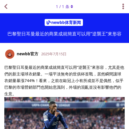
1
/
1
条
newbb体育新闻
巴黎聖日耳曼最近的商業成就簡直可以用“逆襲王”來形容
newbb官方
2025年7月15日
巴黎聖日耳曼最近的商業成就簡直可以用“逆襲王”來形容，尤其是他
們的新主場球衣銷量。一場平淡無奇的世俱杯首戰，居然瞬間讓球
衣銷量暴漲744%！看來，之前在歐冠上小有所成並不是偶然，似乎
巴黎的市場營銷部門也開始意識到，外場的混亂並沒有影響他們的
生意。