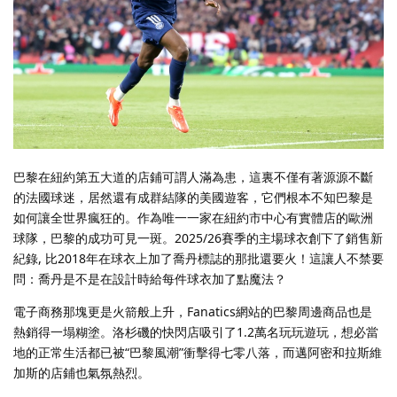
巴黎在紐約第五大道的店鋪可謂人滿為患，這裏不僅有著源源不斷
的法國球迷，居然還有成群結隊的美國遊客，它們根本不知巴黎是
如何讓全世界瘋狂的。作為唯一一家在紐約市中心有實體店的歐洲
球隊，巴黎的成功可見一斑。2025/26賽季的主場球衣創下了銷售新
紀錄, 比2018年在球衣上加了喬丹標誌的那批還要火！這讓人不禁要
問：喬丹是不是在設計時給每件球衣加了點魔法？
電子商務那塊更是火箭般上升，Fanatics網站的巴黎周邊商品也是
熱銷得一塌糊塗。洛杉磯的快閃店吸引了1.2萬名玩玩遊玩，想必當
地的正常生活都已被“巴黎風潮”衝擊得七零八落，而邁阿密和拉斯維
加斯的店鋪也氣氛熱烈。