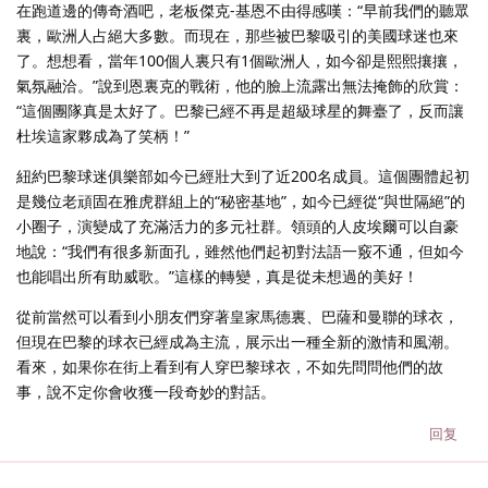
在跑道邊的傳奇酒吧，老板傑克-基恩不由得感嘆：“早前我們的聽眾
裏，歐洲人占絕大多數。而現在，那些被巴黎吸引的美國球迷也來
了。想想看，當年100個人裏只有1個歐洲人，如今卻是熙熙攘攘，
氣氛融洽。”說到恩裏克的戰術，他的臉上流露出無法掩飾的欣賞：
“這個團隊真是太好了。巴黎已經不再是超級球星的舞臺了，反而讓
杜埃這家夥成為了笑柄！”
紐約巴黎球迷俱樂部如今已經壯大到了近200名成員。這個團體起初
是幾位老頑固在雅虎群組上的“秘密基地”，如今已經從“與世隔絕”的
小圈子，演變成了充滿活力的多元社群。領頭的人皮埃爾可以自豪
地說：“我們有很多新面孔，雖然他們起初對法語一竅不通，但如今
也能唱出所有助威歌。”這樣的轉變，真是從未想過的美好！
從前當然可以看到小朋友們穿著皇家馬德裏、巴薩和曼聯的球衣，
但現在巴黎的球衣已經成為主流，展示出一種全新的激情和風潮。
看來，如果你在街上看到有人穿巴黎球衣，不如先問問他們的故
事，說不定你會收獲一段奇妙的對話。
回复