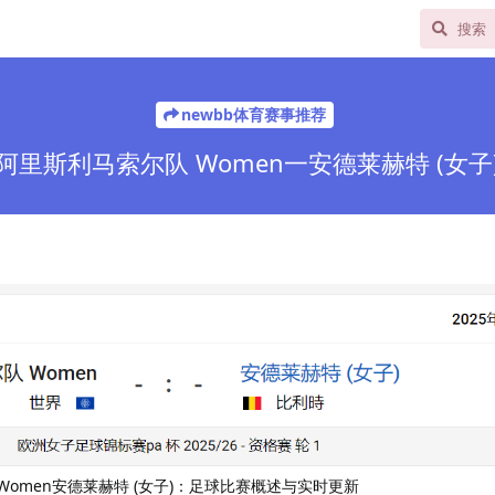
newbb体育赛事推荐
阿里斯利马索尔队 Women一安德莱赫特 (女子
 Women安德莱赫特 (女子)：足球比赛概述与实时更新