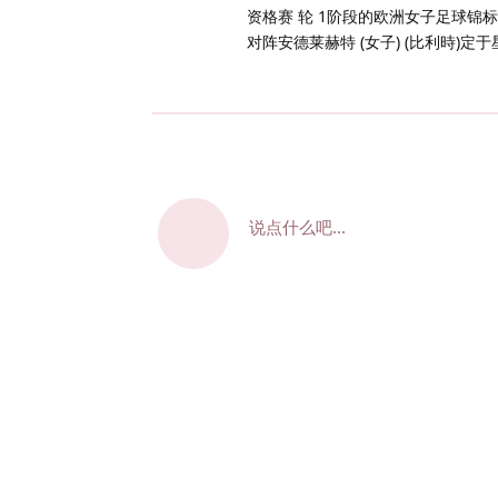
资格赛 轮 1阶段的欧洲女子足球锦标赛
对阵安德莱赫特 (女子) (比利時)定
说点什么吧...