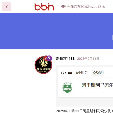
合作联系TG:@hezuo1818
新葡京4188
2025年9月11日
2025年09月11日阿里斯利马索尔队