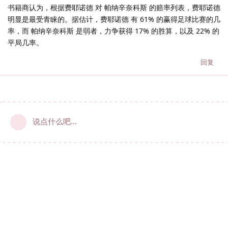
书籍商认为，根据费耶诺德 对 帕纳辛奈科斯 的赔率列表，费耶诺德
明显是最受青睐的。据估计，费耶诺德 有 61% 的赢得足球比赛的几
率，而 帕纳辛奈科斯 是弱者，力争获得 17% 的胜算，以及 22% 的
平局几率。
回复
说点什么吧...