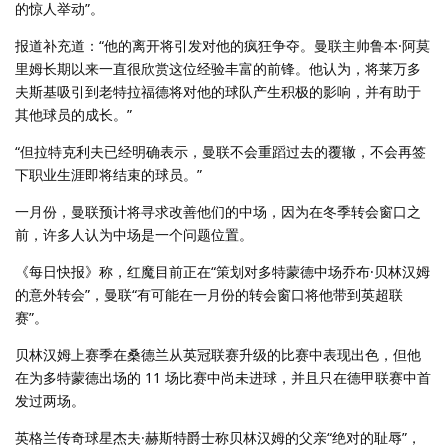
的惊人举动”。
报道补充道：“他的离开将引发对他的疯狂争夺。曼联主帅鲁本·阿莫
里姆长期以来一直很欣赏这位经验丰富的前锋。他认为，将莱万多
夫斯基吸引到老特拉福德将对他的球队产生积极的影响，并有助于
其他球员的成长。”
“但拉特克利夫已经明确表示，曼联不会重蹈过去的覆辙，不会再签
下职业生涯即将结束的球员。”
一月份，曼联预计将寻求改善他们的中场，因为在冬季转会窗口之
前，许多人认为中场是一个问题位置。
《每日快报》称，红魔目前正在“策划对多特蒙德中场乔布·贝林汉姆
的意外转会”，曼联“有可能在一月份的转会窗口将他带到英超联
赛”。
贝林汉姆上赛季在桑德兰从英冠联赛升级的比赛中表现出色，但他
在为多特蒙德出场的 11 场比赛中尚未进球，并且只在德甲联赛中首
发过两场。
英格兰传奇球星杰夫·赫斯特爵士称贝林汉姆的父亲“绝对的耻辱”，