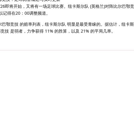
5/26即将开始，又将有一场足球比赛。纽卡斯尔队 (英格兰)对阵比尔巴鄂竞技
所以记得在20：00调整频道。
尔巴鄂竞技 的赔率列表，纽卡斯尔队 明显是最受青睐的。据估计，纽卡斯尔
技 是弱者，力争获得 11% 的胜算，以及 21% 的平局几率。