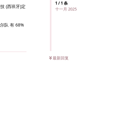
1
/
1
条
 (西班牙)定
十一月 2025
队 有 68%
回复
最新回复