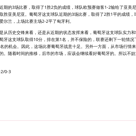
近期的3场比赛，取得了1胜2负的成绩，球队欧预赛做客1-2输给了亚美
-0取胜亚美尼亚。葡萄牙这支球队近期的3场比赛，取得了2胜1平的成绩
胜爱尔兰，上场比赛主场2-2平了匈牙利。
是从历史交锋来看，还是从近期的状态发挥来看，葡萄牙这支球队实力和
萄牙这支球队取得10分，排在第1名，并不保险的，联赛还剩下一轮情况
1名的机会。因此，这场比赛葡萄牙战意十足。另外一方面，从市场行情
的。随着时间的推移，后市的市场，应该会继续看好葡萄牙的。所以不妨
/0-3