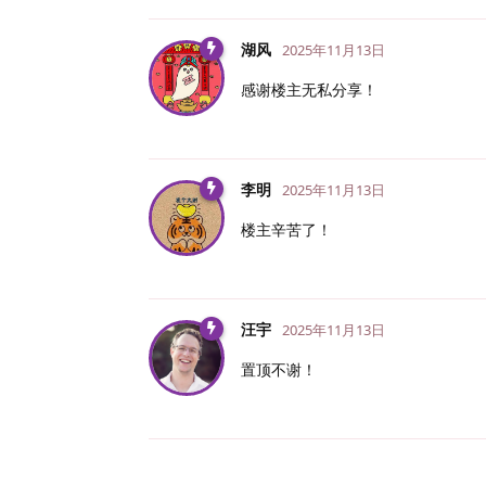
湖风
2025年11月13日
感谢楼主无私分享！
李明
2025年11月13日
楼主辛苦了！
汪宇
2025年11月13日
置顶不谢！