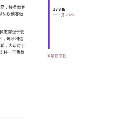
尼亚，接着做客
3
/
8
条
，球队欧预赛做
十一月 2025
状态都强于爱
下，匈牙利这
来看，大众对于
支持一下葡萄
最新回复
回复