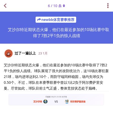
6
/
10
条
newbb体育赛事推荐
艾沙尔特近期状态火爆，他们在最近参加的10场比赛中取
得了7胜2平1负的惊人战绩
过了一遍以上
23 1月
艾沙尔特近期状态火爆，他们在最近参加的10场比赛中取得了7胜2
平1负的惊人战绩。球队展现了强大的攻防统治力，这10场比赛狂轰
21球，场均进球达到2.10个，而防守端同样稳固，场均失球仅为
0.50个。不过，球队在本赛季联赛中曾以1比2负于阿尔费萨里安
曼。尽管如此，球队目前士气正盛，整体竞技状态处于巅峰。