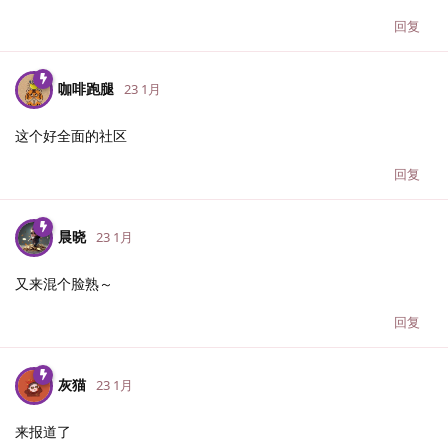
回复
咖啡跑腿
23 1月
这个好全面的社区
回复
晨晓
23 1月
又来混个脸熟～
回复
灰猫
23 1月
来报道了