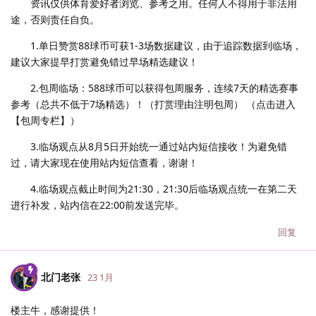
资讯仅供体育爱好者浏览、参考之用。任何人不得用于非法用
途，否则责任自负。
1.单日赞赏88球币可获1-3场数据建议，由于追踪数据到临场，
建议大家提早打赏避免错过早场精选建议！
2.包周临场：588球币可以获得包周服务，连续7天的精选赛事
参考（总共不低于7场精选）！（打赏理由注明包周） （点击进入
【包周专栏】）
3.临场观点从8月5日开始统一通过站内短信接收！为避免错
过，请大家现在使用站内短信查看，谢谢！
4.临场观点截止时间为21:30，21:30后临场观点统一在第二天
进行补发，站内信在22:00前发送完毕。
回复
北门老张
23 1月
楼主牛，感谢提供！