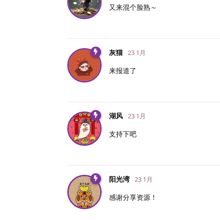
又来混个脸熟～
灰猫
23 1月
来报道了
湖风
23 1月
支持下吧
阳光湾
23 1月
感谢分享资源！