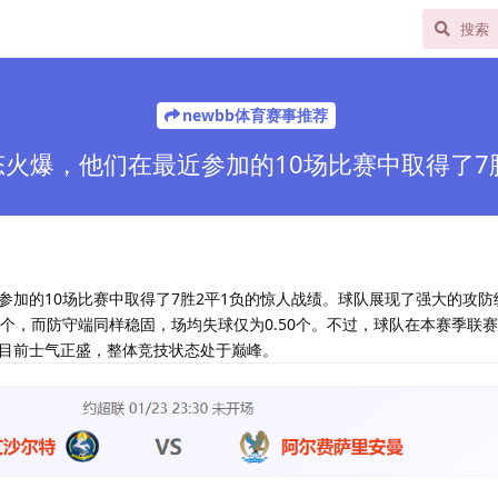
newbb体育赛事推荐
爆，他们在最近参加的10场比赛中取得了7
加的10场比赛中取得了7胜2平1负的惊人战绩。球队展现了强大的攻防
10个，而防守端同样稳固，场均失球仅为0.50个。不过，球队在本赛季联赛
目前士气正盛，整体竞技状态处于巅峰。