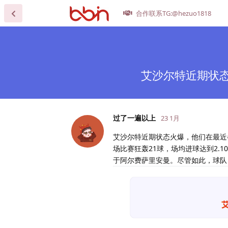
合作联系TG:@hezuo1818
艾沙尔特近期状态火
过了一遍以上
23 1月
艾沙尔特近期状态火爆，他们在最近参
场比赛狂轰21球，场均进球达到2.
于阿尔费萨里安曼。尽管如此，球队