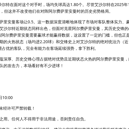
沙尔特在面对这个对手时，场均失球高达1.80个。尽管艾沙尔特在2025年
曼，但这并不改变他们在对阵阿尔费萨里安曼时的历史劣势格局。
安曼客场让0.5。这一数据深度清晰地体现了市场对客队整体实力、
艾沙尔特近期状态同样出色，但面对克星阿尔费萨里安曼，其历史交锋的
味着阿尔费萨里安曼需要赢球才能赢得数据，这设置了一定的门槛，但也正
期的火热状态（场均进2.20球）和交锋史上对艾沙尔特的绝对统治力（近
理占优的客队，完全有能力在客场延续强势，拿下胜利。
深厚、历史交锋心理占据绝对优势且近期状态火热的阿尔费萨里安曼，
队的攻击力，本场看好有不少进球！
0:00
未经许可严禁转载！
用。任何人不得用于非法用途，否则责任自负。