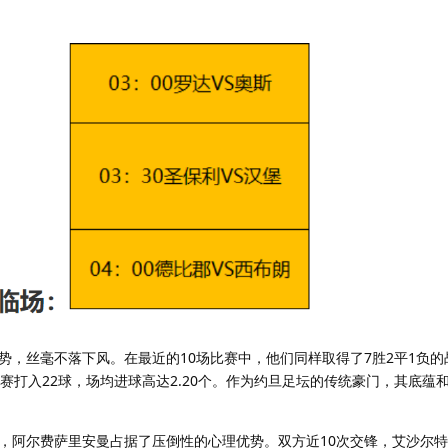
丝毫不落下风。在最近的10场比赛中，他们同样取得了7胜2平1负的
赛打入22球，场均进球高达2.20个。作为约旦足坛的传统豪门，其底蕴
尔费萨里安曼占据了压倒性的心理优势。双方近10次交锋，艾沙尔特