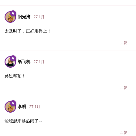
阳光湾
27 1月
太及时了，正好用得上！
回复
纸飞机
27 1月
路过帮顶！
回复
李明
27 1月
论坛越来越热闹了～
回复