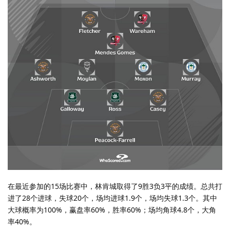
在最近参加的15场比赛中，林肯城取得了9胜3负3平的成绩。总共打
进了28个进球，失球20个，场均进球1.9个，场均失球1.3个。其中
大球概率为100%，赢盘率60%，胜率60%；场均角球4.8个，大角
率40%。