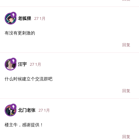
老狐狸
27 1月
有没有更刺激的
回复
汪宇
27 1月
什么时候建立个交流群吧
回复
北门老张
27 1月
楼主牛，感谢提供！
回复