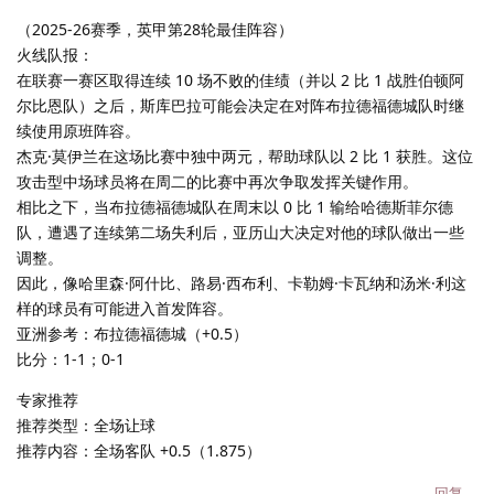
（2025-26赛季，英甲第28轮最佳阵容）
火线队报：
在联赛一赛区取得连续 10 场不败的佳绩（并以 2 比 1 战胜伯顿阿
尔比恩队）之后，斯库巴拉可能会决定在对阵布拉德福德城队时继
续使用原班阵容。
杰克·莫伊兰在这场比赛中独中两元，帮助球队以 2 比 1 获胜。这位
攻击型中场球员将在周二的比赛中再次争取发挥关键作用。
相比之下，当布拉德福德城队在周末以 0 比 1 输给哈德斯菲尔德
队，遭遇了连续第二场失利后，亚历山大决定对他的球队做出一些
调整。
因此，像哈里森·阿什比、路易·西布利、卡勒姆·卡瓦纳和汤米·利这
样的球员有可能进入首发阵容。
亚洲参考：布拉德福德城（+0.5）
比分：1-1；0-1
专家推荐
推荐类型：全场让球
推荐内容：全场客队 +0.5（1.875）
回复