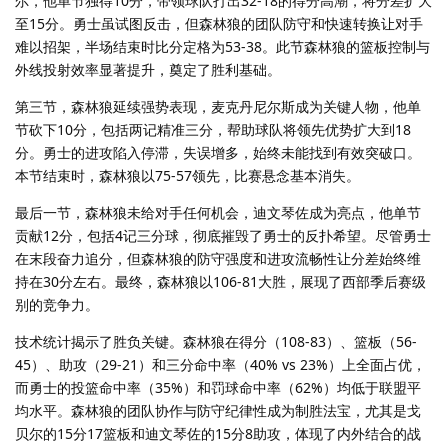
尔，他单节独得10分，带领球队打出32-18的得分高潮，将分差扩大
至15分。勇士虽试图反击，但森林狼的团队防守和快速转换让对手
难以招架，半场结束时比分定格为53-38。此节森林狼的篮板控制与
外线投射效率显著提升，奠定了胜利基础。
第三节，森林狼延续强势表现，麦克丹尼尔斯成为关键人物，他单
节砍下10分，包括两记精准三分，帮助球队将领先优势扩大到18
分。勇士的进攻陷入停滞，失误增多，始终未能找到有效突破口。
本节结束时，森林狼以75-57领先，比赛悬念基本消失。
最后一节，森林狼未给对手任何机会，迪文琴佐成为亮点，他单节
贡献12分，包括4记三分球，彻底摧毁了勇士的反扑希望。尽管勇士
在末段奋力追分，但森林狼的防守强度和进攻流畅性让分差始终维
持在30分左右。最终，森林狼以106-81大胜，展现了西部季后赛级
别的竞争力。
技术统计揭示了胜负关键。森林狼在得分（108-83）、篮板（56-
45）、助攻（29-21）和三分命中率（40% vs 23%）上全面占优，
而勇士的投篮命中率（35%）和罚球命中率（62%）均低于联盟平
均水平。森林狼的团队协作与防守纪律性成为制胜法宝，尤其是戈
贝尔的15分17篮板和迪文琴佐的15分8助攻，体现了内外结合的战