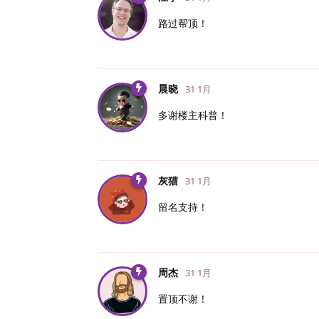
路过帮顶！
晨晓
31 1月
多谢楼主科普！
灰猫
31 1月
留名支持！
周杰
31 1月
置顶不谢！