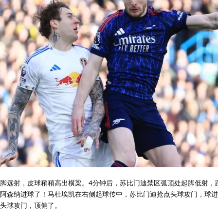
一脚远射，皮球稍稍高出横梁。4分钟后，苏比门迪禁区弧顶处起脚低射，
，阿森纳进球了！马杜埃凯在右侧起球传中，苏比门迪抢点头球攻门，球
度头球攻门，顶偏了。