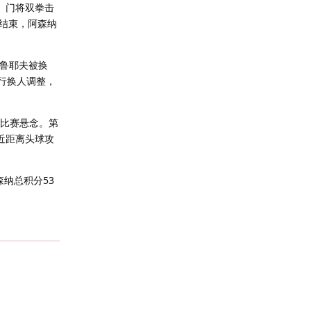
。门将双拳击
结束，阿森纳
格鲁耶夫被换
行换人调整，
了比赛悬念。第
近距离头球攻
纳总积分53
回复