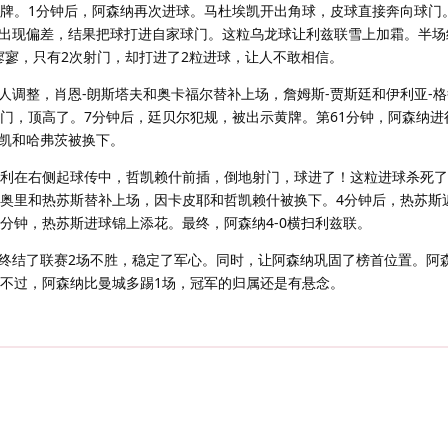
黄牌。1分钟后，阿森纳再次进球。马杜埃凯开出角球，皮球直接奔向球门
出现偏差，结果把球打进自家球门。这粒乌龙球让利兹联雪上加霜。半场
寥寥，只有2次射门，却打进了2粒进球，让人不敢相信。
人调整，肖恩-朗斯塔夫和奥卡福尔替补上场，詹姆斯-贾斯廷和伊利亚-
攻门，顶高了。7分钟后，廷贝尔犯规，被出示黄牌。第61分钟，阿森纳进
凯和哈弗茨被换下。
内利在右侧起球传中，哲凯赖什前插，倒地射门，球进了！这粒进球杀死
菲奥里和热苏斯替补上场，因卡皮耶和哲凯赖什被换下。4分钟后，热苏斯
分钟，热苏斯进球锦上添花。最终，阿森纳4-0横扫利兹联。
终结了联赛2场不胜，稳定了军心。同时，让阿森纳巩固了榜首位置。阿森
。不过，阿森纳比曼城多踢1场，冠军的归属还是有悬念。