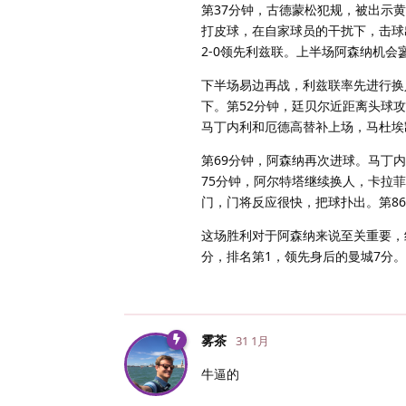
第37分钟，古德蒙松犯规，被出示
打皮球，在自家球员的干扰下，击球
2-0领先利兹联。上半场阿森纳机会
下半场易边再战，利兹联率先进行换
下。第52分钟，廷贝尔近距离头球
马丁内利和厄德高替补上场，马杜埃
第69分钟，阿森纳再次进球。马丁
75分钟，阿尔特塔继续换人，卡拉
门，门将反应很快，把球扑出。第86
这场胜利对于阿森纳来说至关重要，
分，排名第1，领先身后的曼城7分
雾茶
31 1月
牛逼的