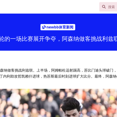
newbb体育新闻
4轮的一场比赛展开争夺，阿森纳做客挑战利兹
阿森纳做客挑战利兹联。上半场，阿姆帕杜远射踢高，苏比门迪头球破门
丁内利助攻哲凯赖什进球，热苏斯最后时刻进球扩大比分。最终，阿森纳4