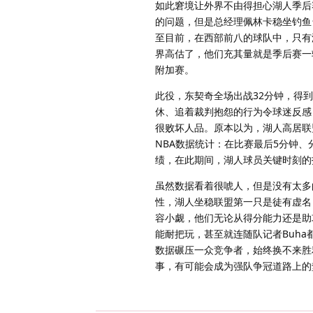
如此窘境让外界不由得担心湖人季后
的问题，但是总经理佩林卡稳坐钓鱼
至目前，在西部前八的球队中，只有
界高估了，他们充其量就是季后赛一
附加赛。
此役，东契奇全场出战32分钟，得到
休、追着裁判抱怨的行为令球迷反感
很败坏人品。原本以为，湖人高居联
NBA数据统计：在比赛最后5分钟、
绩，在此期间，湖人球员关键时刻的投
虽然数据看着很唬人，但是没有太多
性，湖人坐稳联盟第一只是徒有虚名
容小觑，他们无论从得分能力还是助
能耐把玩，甚至就连随队记者Buh
数据碾压一众竞争者，始终换不来胜
事，有可能会成为强队争冠道路上的