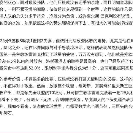
赛的状态，面对顶级强队，他们压根就没有还手的余地，而且明知道球队
台，一副不紧不慢的嘴脸，仅仅通过交易得到一个射手，这样的操作只是
湖人队的总失分多于得分，净胜分为负值，或许查尔斯·巴克利没有说谎
轮游的水准，如果按照这样的势头继续保持下去，有很大的可能会掉出西
25分5篮板3助攻1盖帽2失误，但依旧无法改变比赛的走势。尤其是他在
，除此之外，还在比赛间隙与对手怒喷垃圾话，这样的表现虽然很提队伍
盟第一是主教练雷迪克找到了球星的关键，万万没有想到，他们就是捡软
分差在5分以内的时段内，洛杉矶湖人的胜率是最高的，他们已经取得了1
篮命中率达到52.0%，限制对手场均得分仅为5.1分，这两项数据同高
的参考价值，毕竟很多的比赛，压根就没有打进关键时刻的必要。这样的
，不值得对手敬重。然而，放眼整个联盟，詹姆斯、东契奇和里夫斯三巨
攻产出，都是领先全联盟的T0级别，只可惜主教练雷迪克放着一把“神兵利
a都看不下去了，分则天下无敌，合则弱得掉渣，毕竟湖人的巨头更适合表
利。现如今看来，复杂的篮球世界，也需要数学充当调节剂，三巨头的合
垫脚石。