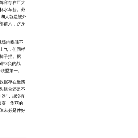
阵容存在巨大
杯水车薪。截
，湖人就是被外
部前六，跻身
球场内喋喋不
士气，但同样
柿子捏。据
6胜3负的战
居联盟第一。
数据存在迷惑
头组合还是不
器”，却没有
演赛，华丽的
体未必是件好
回复