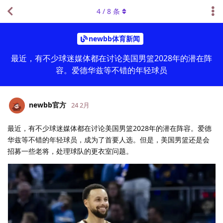
4
/
8
条
newbb体育新闻
最近，有不少球迷媒体都在讨论美国男篮2028年的潜在阵
容。爱德华兹等不错的年轻球员
newbb官方
24 2月
最近，有不少球迷媒体都在讨论美国男篮2028年的潜在阵容。爱德
华兹等不错的年轻球员，成为了首要人选。但是，美国男篮还是会
招募一些老将，处理球队的更衣室问题。