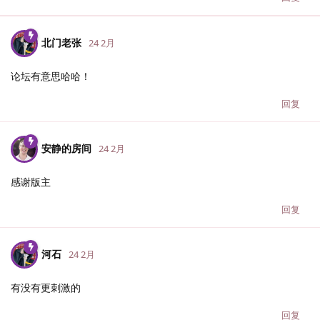
北门老张
24 2月
论坛有意思哈哈！
回复
安静的房间
24 2月
感谢版主
回复
河石
24 2月
有没有更刺激的
回复