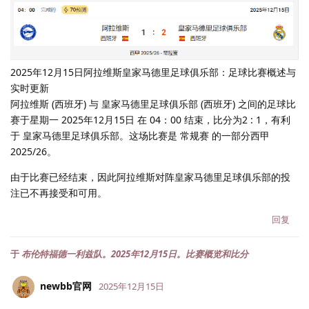
2025年12月15日阿拉维斯皇家马德里足球俱乐部：足球比赛概述与
实时更新
阿拉维斯 (西班牙) 与 皇家马德里足球俱乐部 (西班牙) 之间的足球比
赛于星期一 2025年12月15日 在 04：00 结束，比分为2 : 1，有利
于 皇家马德里足球俱乐部。这场比赛是 常规赛 的一部分西甲
2025/26。
由于比赛已经结束，因此阿拉维斯对阵皇家马德里足球俱乐部的投
注已不再接受和可用。
回复
于
布伦特福德一利兹队。2025年12月15日。比赛概览和比分
newbb官网
2025年12月15日