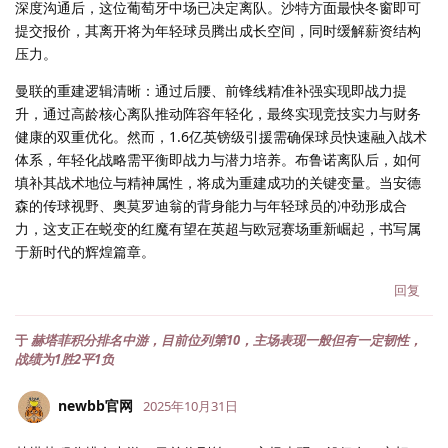
深度沟通后，这位葡萄牙中场已决定离队。沙特方面最快冬窗即可
提交报价，其离开将为年轻球员腾出成长空间，同时缓解薪资结构
压力。
曼联的重建逻辑清晰：通过后腰、前锋线精准补强实现即战力提
升，通过高龄核心离队推动阵容年轻化，最终实现竞技实力与财务
健康的双重优化。然而，1.6亿英镑级引援需确保球员快速融入战术
体系，年轻化战略需平衡即战力与潜力培养。布鲁诺离队后，如何
填补其战术地位与精神属性，将成为重建成功的关键变量。当安德
森的传球视野、奥莫罗迪翁的背身能力与年轻球员的冲劲形成合
力，这支正在蜕变的红魔有望在英超与欧冠赛场重新崛起，书写属
于新时代的辉煌篇章。
回复
于
赫塔菲积分排名中游，目前位列第10，主场表现一般但有一定韧性，
战绩为1胜2平1负
newbb官网
2025年10月31日