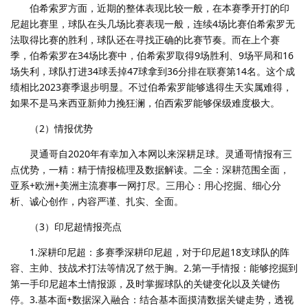
伯希索罗方面，近期的整体表现比较一般，在本赛季开打的印
尼超比赛里，球队在头几场比赛表现一般，连续4场比赛伯希索罗无
法取得比赛的胜利，球队还在寻找正确的比赛节奏。而在上个赛
季，伯希索罗在34场比赛中，伯希索罗取得9场胜利、9场平局和16
场失利，球队打进34球丢掉47球拿到36分排在联赛第14名。这个成
绩相比2023赛季退步明显。不过伯希索罗能够逃得生天实属难得，
如果不是马来西亚新帅力挽狂澜，伯西索罗能够保级难度极大。
（2）情报优势
灵通哥自2020年有幸加入本网以来深耕足球。灵通哥情报有三
点优势，一精：精于情报梳理及数据解读。二全：深耕范围全面，
亚系+欧洲+美洲主流赛事一网打尽。三用心：用心挖掘、细心分
析、诚心创作，内容严谨、扎实、全面。
（3）印尼超情报亮点
1.深耕印尼超：多赛季深耕印尼超，对于印尼超18支球队的阵
容、主帅、技战术打法等情况了然于胸。2.第一手情报：能够挖掘到
第一手印尼超本土情报源，及时掌握球队的关键变化以及关键伤
停。3.基本面+数据深入融合：结合基本面摸清数据关键走势，透视