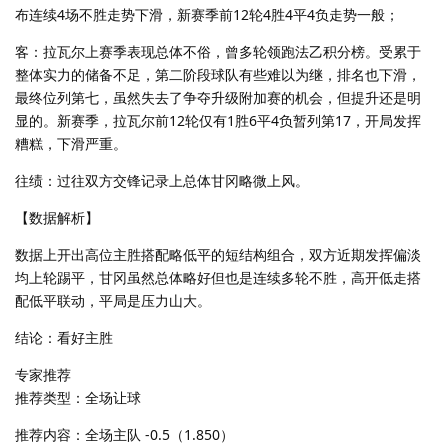
布连续4场不胜走势下滑，新赛季前12轮4胜4平4负走势一般；
客：拉瓦尔上赛季表现总体不俗，曾多轮领跑法乙积分榜。受累于
整体实力的储备不足，第二阶段球队有些难以为继，排名也下滑，
最终位列第七，虽然失去了争夺升级附加赛的机会，但提升还是明
显的。新赛季，拉瓦尔前12轮仅有1胜6平4负暂列第17，开局发挥
糟糕，下滑严重。
往绩：过往双方交锋记录上总体甘冈略微上风。
【数据解析】
数据上开出高位主胜搭配略低平的短结构组合，双方近期发挥偏淡
均上轮踢平，甘冈虽然总体略好但也是连续多轮不胜，高开低走搭
配低平联动，平局是压力山大。
结论：看好主胜
专家推荐
推荐类型：全场让球
推荐内容：全场主队 -0.5（1.850）