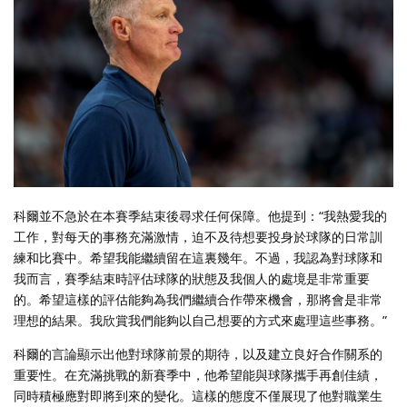
科爾並不急於在本賽季結束後尋求任何保障。他提到：“我熱愛我的
工作，對每天的事務充滿激情，迫不及待想要投身於球隊的日常訓
練和比賽中。希望我能繼續留在這裏幾年。不過，我認為對球隊和
我而言，賽季結束時評估球隊的狀態及我個人的處境是非常重要
的。希望這樣的評估能夠為我們繼續合作帶來機會，那將會是非常
理想的結果。我欣賞我們能夠以自己想要的方式來處理這些事務。”
科爾的言論顯示出他對球隊前景的期待，以及建立良好合作關系的
重要性。在充滿挑戰的新賽季中，他希望能與球隊攜手再創佳績，
同時積極應對即將到來的變化。這樣的態度不僅展現了他對職業生