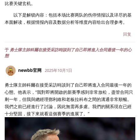
比赛关键玄机。
以下是解锁内容：包括本场比赛两队的伤停情报以及详尽的基
本面解读，根据情报内容及数据分析等维度内容给出合理参考。
回复
于
勇士隊主帥科爾在接受采訪時談到了自己即將進入合同最後一年的心
態
newbb官网
2025年10月1日
勇士隊主帥科爾在接受采訪時談到了自己即將進入合同最後一年的
心態。他表示，“我對即將開啟的新賽季感到非常放松，盡管合同只
剩一年，但我與總經理鄧利維和老板拉科布之間的溝通非常順暢。
我們之前已經進行了討論，因此無需再多慮。我們的關系現在已經
十分堅固，接下來就看這個賽季的進展了。”