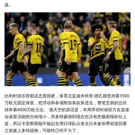
接。
比利时俱乐部那边态度很硬，体育总监迪米特里·德孔德坚持要3500
万欧元固定保底，把浮动和各项附加条款算进去，整笔交易的总价
得奔着4000万欧元去。 德天空的原话是，本周早些时候双方在直接
会谈里没能把分歧缩小，而多特蒙德到现在也没有把最新报价往上
提，所以卡雷察斯能不能赶在周日球队出发去日本参加季前巡回赛
之前披上多特战袍，可能性已经不大了。