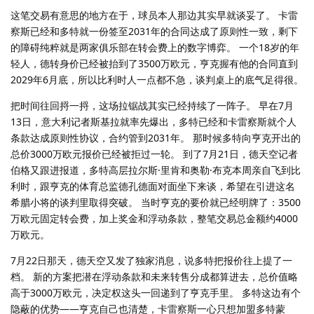
这笔交易有意思的地方在于，球员本人那边其实早就谈妥了。 卡雷
察斯已经和多特就一份签至2031年的合同达成了原则性一致，剩下
的障碍纯粹就是两家俱乐部在转会费上的数字博弈。 一个18岁的年
轻人，德转身价已经被抬到了3500万欧元，亨克握有他的合同直到
2029年6月底，所以比利时人一点都不急，谈判桌上的底气足得很。
把时间往回捋一捋，这场拉锯战其实已经持续了一阵子。 早在7月
13日，意大利记者斯基拉就率先爆出，多特已经和卡雷察斯就个人
条款达成原则性协议，合约管到2031年。 那时候多特向亨克开出的
总价3000万欧元报价已经被拒过一轮。 到了7月21日，德天空记者
伯格又跟进报道，多特高层拉尔斯·里肯和奥勒·布克本周亲自飞到比
利时，跟亨克的体育总监德孔德面对面坐下来谈，希望在引进这名
希腊小将的谈判里取得突破。 当时亨克的要价就已经明牌了：3500
万欧元固定转会费，加上奖金和浮动条款，整笔交易总金额约4000
万欧元。
7月22日那天，德天空又发了独家消息，说多特把报价往上提了一
档。 新的方案把潜在浮动条款和未来转售分成都算进去，总价值略
高于3000万欧元，决定权这头一回递到了亨克手里。 多特这边有个
隐蔽的优势——亨克自己也清楚，卡雷察斯一心只想加盟多特蒙