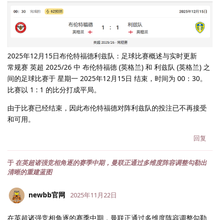
2025年12月15日布伦特福德利兹队：足球比赛概述与实时更新
常规赛 英超 2025/26 中 布伦特福德 (英格兰) 和 利兹队 (英格兰) 之
间的足球比赛于 星期一 2025年12月15日 结束，时间为 00：30。
比赛以 1 : 1 的比分打成平局。
由于比赛已经结束，因此布伦特福德对阵利兹队的投注已不再接受
和可用。
回复
于
在英超诸强竞相角逐的赛季中期，曼联正通过多维度阵容调整勾勒出
清晰的重建蓝图
newbb官网
2025年11月22日
在英超诸强竞相角逐的赛季中期，曼联正通过多维度阵容调整勾勒